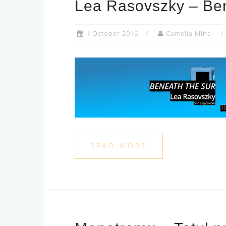
Lea Rasovszky – Be
1 October 2016
Camelia Mihai
READ MORE