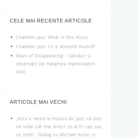
a
r
c
CELE MAI RECENTE ARTICOLE
h
f
Chamber Jazz: What is this music
o
Chamber Jazz: Ce e această muzică?
r
Ways of Disappearing – Gânduri și
:
observații pe marginea improvizației
solo
ARTICOLE MAI VECHI
„Asta e ideea la muzica de jazz: să poți
să redai cât mai direct ce ai în cap sau
ce simți”. Dialog cu Michael Acker și