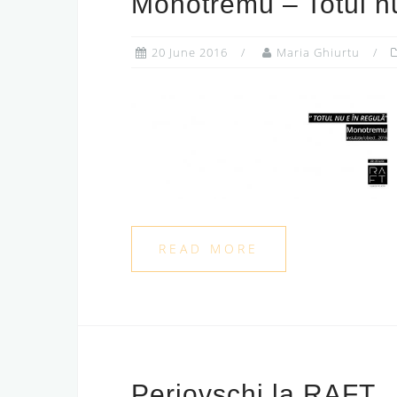
Monotremu – Totul nu
20 June 2016
Maria Ghiurtu
READ MORE
Perjovschi la RAFT