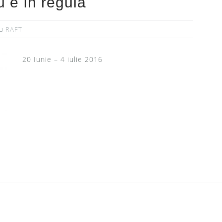
 e în regulă
RAFT
20 Iunie – 4 iulie 2016