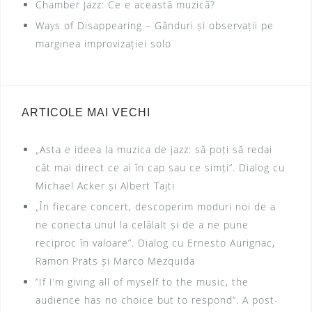
Chamber Jazz: Ce e această muzică?
r
a
Ways of Disappearing – Gânduri și observații pe
:
t
marginea improvizației solo
i
o
n
ARTICOLE MAI VECHI
„Asta e ideea la muzica de jazz: să poți să redai
cât mai direct ce ai în cap sau ce simți”. Dialog cu
Michael Acker și Albert Tajti
„În fiecare concert, descoperim moduri noi de a
ne conecta unul la celălalt și de a ne pune
reciproc în valoare”. Dialog cu Ernesto Aurignac,
Ramon Prats și Marco Mezquida
”If I’m giving all of myself to the music, the
audience has no choice but to respond”. A post-