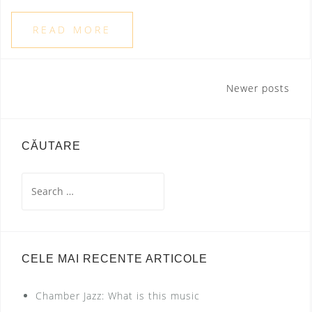
READ MORE
Newer posts
P
o
s
CĂUTARE
t
S
s
e
n
a
r
a
c
CELE MAI RECENTE ARTICOLE
v
h
i
f
Chamber Jazz: What is this music
g
o