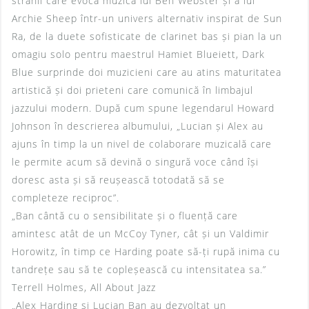
stranii care evocă muzica lui Ben Webster și a lui
Archie Sheep într-un univers alternativ inspirat de Sun
Ra, de la duete sofisticate de clarinet bas și pian la un
omagiu solo pentru maestrul Hamiet Blueiett, Dark
Blue surprinde doi muzicieni care au atins maturitatea
artistică și doi prieteni care comunică în limbajul
jazzului modern. După cum spune legendarul Howard
Johnson în descrierea albumului, „Lucian și Alex au
ajuns în timp la un nivel de colaborare muzicală care
le permite acum să devină o singură voce când își
doresc asta și să reușească totodată să se
completeze reciproc”.
„Ban cântă cu o sensibilitate și o fluență care
amintesc atât de un McCoy Tyner, cât și un Valdimir
Horowitz, în timp ce Harding poate să-ți rupă inima cu
tandrețe sau să te copleșească cu intensitatea sa.”
Terrell Holmes, All About Jazz
„Alex Harding si Lucian Ban au dezvoltat un