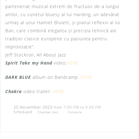
parteneriat muzical extrem de fructuos de-a lungul
anilor, cu sunetul bluesy al lui Harding, un adevărat
urmaș al unui Hamiet Bluiett, și pianul reflexiv al lui
Ban, care combină eleganța și precizia tehnică ale
tradiției clasice europene cu pasiunea pentru
improvizație”.
Jeff Stockton, All About Jazz
Spirit Take my Hand
video:
HERE
DARK BLUE
album on Bandcamp:
HERE
Chakra
video trailer:
HERE
25 November 2023
7:00 PM
9:00 PM
from
to
Scheduled
Chamber Jazz
Concerte