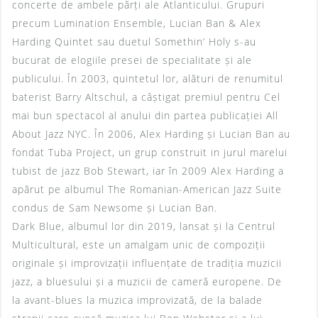
concerte de ambele părți ale Atlanticului. Grupuri
precum Lumination Ensemble, Lucian Ban & Alex
Harding Quintet sau duetul Somethin’ Holy s-au
bucurat de elogiile presei de specialitate și ale
publicului. În 2003, quintetul lor, alături de renumitul
baterist Barry Altschul, a câștigat premiul pentru Cel
mai bun spectacol al anului din partea publicației All
About Jazz NYC. În 2006, Alex Harding și Lucian Ban au
fondat Tuba Project, un grup construit in jurul marelui
tubist de jazz Bob Stewart, iar în 2009 Alex Harding a
apărut pe albumul The Romanian-American Jazz Suite
condus de Sam Newsome și Lucian Ban.
Dark Blue, albumul lor din 2019, lansat și la Centrul
Multicultural, este un amalgam unic de compoziții
originale și improvizații influențate de tradiția muzicii
jazz, a bluesului și a muzicii de cameră europene. De
la avant-blues la muzica improvizată, de la balade