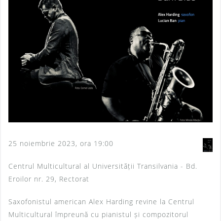
25 noiembrie 2023, ora 19:00
Centrul Multicultural al Universității Transilvania - Bd.
Eroilor nr. 29, Rectorat
Saxofonistul american Alex Harding revine la Centrul
Multicultural împreună cu pianistul și compozitorul