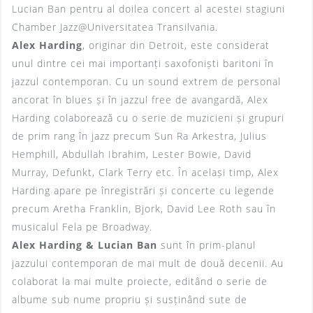
Lucian Ban pentru al doilea concert al acestei stagiuni
Chamber Jazz@Universitatea Transilvania.
Alex Harding
, originar din Detroit, este considerat
unul dintre cei mai importanți saxofoniști baritoni în
jazzul contemporan. Cu un sound extrem de personal
ancorat în blues și în jazzul free de avangardă, Alex
Harding colaborează cu o serie de muzicieni și grupuri
de prim rang în jazz precum Sun Ra Arkestra, Julius
Hemphill, Abdullah Ibrahim, Lester Bowie, David
Murray, Defunkt, Clark Terry etc. În același timp, Alex
Harding apare pe înregistrări și concerte cu legende
precum Aretha Franklin, Bjork, David Lee Roth sau în
musicalul Fela pe Broadway.
Alex Harding & Lucian Ban
sunt în prim-planul
jazzului contemporan de mai mult de două decenii. Au
colaborat la mai multe proiecte, editând o serie de
albume sub nume propriu și susținând sute de