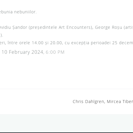
ebunia nebuniilor.
Ovidiu Șandor (președintele Art Encounters), George Roșu (artis
).
ineri, între orele 14.00 și 20.00, cu excepția perioadei 25 dec
10 February 2024
6:00 PM
,
o
Chris Dahlgren, Mircea Tibe