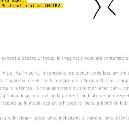
 expoziție despre Brâncuși în imaginația populară contemporan
 în Beijing, în 2010, în complexul de blocuri unde locuiam am 
tră. Cioplite la marele fix. Sau poate de la Roxana Marcoci, cu
uența lui Brâncuși la noua generație de sculptori americani… ci
i primind imagini direct de la prieteni sau luate de pe interne
oporului, în modă, design, arhitectură, piață, grădină de la bl
 sau neînțelegeri, populisme, globalisme și naționalisme. Brâncu