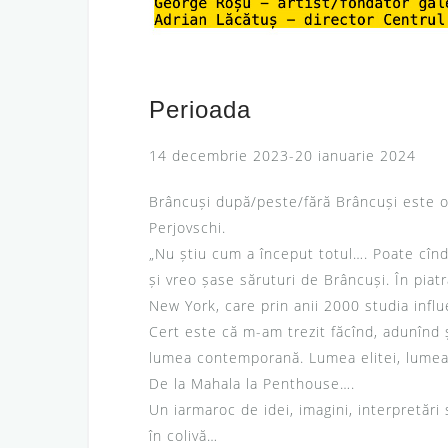
Perioada
14 decembrie 2023-20 ianuarie 2024
Brâncuși după/peste/fără Brâncuși este o
Perjovschi.
„Nu știu cum a început totul…. Poate cînd
și vreo șase săruturi de Brâncuși. În pia
New York, care prin anii 2000 studia infl
Cert este că m-am trezit făcînd, adunînd ș
lumea contemporană. Lumea elitei, lumea p
De la Mahala la Penthouse….
Un iarmaroc de idei, imagini, interpretări
în colivă…