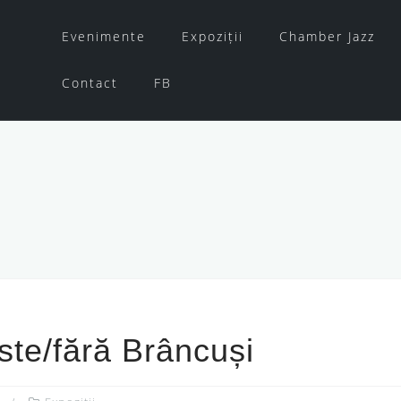
Evenimente
Expoziții
Chamber Jazz
Contact
FB
ste/fără Brâncuși