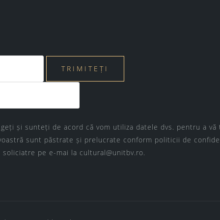
geți și sunteți de acord că vom utiliza datele dvs. pentru a v
oastră sunt păstrate și prelucrate conform
politicii de confide
 soliciatre pe e-mai la
cultural@unitbv.ro
.