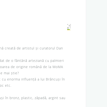
ă creată de artistul și curatorul Dan
dat de o fântână arteziană cu palmieri
ratoarea de origine română de la MoMA
ne mai știe?
t cu enorma influență a lui Brâncuși în
oc etc.
și în bronz, plastic, zăpadă, argint sau