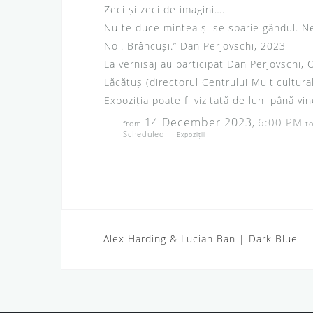
Zeci și zeci de imagini….
Nu te duce mintea și se sparie gândul. N
Noi. Brâncuși.” Dan Perjovschi, 2023
La vernisaj au participat Dan Perjovschi, 
Lăcătuș (directorul Centrului Multicultural
Expoziția poate fi vizitată de luni până v
14 December 2023
6:00 PM
,
from
t
Scheduled
Expoziții
Alex Harding & Lucian Ban | Dark Blue
P
o
s