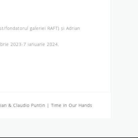
t/fondatorul galeriei RAFT) și Adrian
embrie 2023-7 ianuarie 2024.
rian & Claudio Puntin | Time in Our Hands