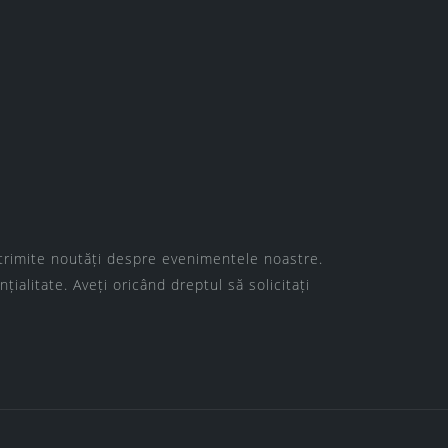
ă trimite noutăți despre evenimentele noastre.
nțialitate
. Aveți oricând dreptul să solicitați