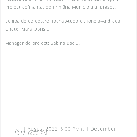
Proiect cofinanțat de Primăria Municipiului Brașov.
Echipa de cercetare: Ioana Atudorei, Ionela-Andreea
Ghețe, Mara Oprișiu.
Manager de proiect: Sabina Baciu.
1 August 2022
1 December
6:00 PM
,
from
to
2022
6:00 PM
,