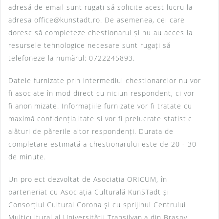
adresă de email sunt rugați să solicite acest lucru la
adresa office@kunstadt.ro. De asemenea, cei care
doresc să completeze chestionarul și nu au acces la
resursele tehnologice necesare sunt rugați să
telefoneze la numărul: 0722245893.
Datele furnizate prin intermediul chestionarelor nu vor
fi asociate în mod direct cu niciun respondent, ci vor
fi anonimizate. Informațiile furnizate vor fi tratate cu
maximă confidențialitate și vor fi prelucrate statistic
alături de părerile altor respondenți. Durata de
completare estimată a chestionarului este de 20 - 30
de minute.
Un proiect dezvoltat de Asociația ORICUM, în
parteneriat cu Asociația Culturală KunSTadt și
Consorțiul Cultural Corona şi cu sprijinul Centrului
Multicultural al Universității Transilvania din Brașov.