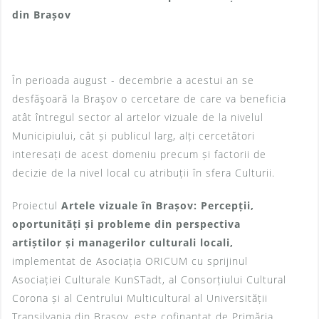
din Brașov
În perioada august - decembrie a acestui an se
desfăşoară la Braşov o cercetare de care va beneficia
atât întregul sector al artelor vizuale de la nivelul
Municipiului, cât și publicul larg, alți cercetători
interesați de acest domeniu precum și factorii de
decizie de la nivel local cu atribuții în sfera Culturii.
Proiectul
Artele vizuale în Brașov: Percepții,
oportunități și probleme din perspectiva
artiștilor și managerilor culturali locali,
implementat de Asociația ORICUM cu sprijinul
Asociației Culturale KunSTadt, al Consorțiului Cultural
Corona și al Centrului Multicultural al Universității
Transilvania din Brașov, este cofinanțat de Primăria