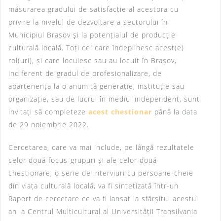
măsurarea gradului de satisfacție al acestora cu
privire la nivelul de dezvoltare a sectorului în
Municipiul Brașov şi la potențialul de producție
culturală locală. Toți cei care îndeplinesc acest(e)
rol(uri), și care locuiesc sau au locuit în Brașov,
indiferent de gradul de profesionalizare, de
apartenența la o anumită generație, instituție sau
organizație, sau de lucrul în mediul independent, sunt
invitați să completeze
acest chestionar
până la data
de 29 noiembrie 2022.
Cercetarea, care va mai include, pe lângă rezultatele
celor două focus-grupuri și ale celor două
chestionare, o serie de interviuri cu persoane-cheie
din viața culturală locală, va fi sintetizată într-un
Raport de cercetare ce va fi lansat la sfârșitul acestui
an la Centrul Multicultural al Universității Transilvania