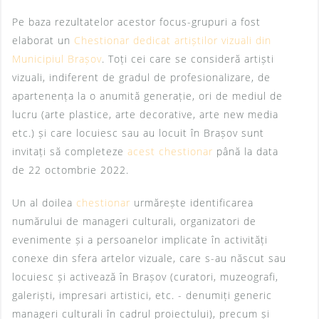
Pe baza rezultatelor acestor focus-grupuri a fost
elaborat un
Chestionar dedicat artiștilor vizuali din
Municipiul Brașov
. Toți cei care se consideră artiști
vizuali, indiferent de gradul de profesionalizare, de
apartenența la o anumită generație, ori de mediul de
lucru (arte plastice, arte decorative, arte new media
etc.) și care locuiesc sau au locuit în Brașov sunt
invitați să completeze
acest chestionar
până la data
de 22 octombrie 2022.
Un al doilea
chestionar
urmărește identificarea
numărului de manageri culturali, organizatori de
evenimente și a persoanelor implicate în activități
conexe din sfera artelor vizuale, care s-au născut sau
locuiesc și activează în Brașov (curatori, muzeografi,
galeriști, impresari artistici, etc. - denumiți generic
manageri culturali în cadrul proiectului), precum și