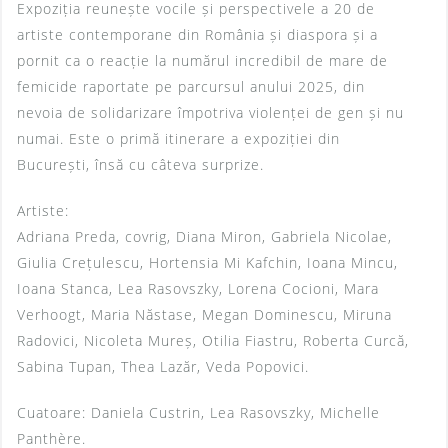
Expoziția reunește vocile și perspectivele a 20 de
artiste contemporane din România și diaspora și a
pornit ca o reacție la numărul incredibil de mare de
femicide raportate pe parcursul anului 2025, din
nevoia de solidarizare împotriva violenței de gen și nu
numai. Este o primă itinerare a expoziției din
București, însă cu câteva surprize.
Artiste:
Adriana Preda, covrig, Diana Miron, Gabriela Nicolae,
Giulia Crețulescu, Hortensia Mi Kafchin, Ioana Mincu,
Ioana Stanca, Lea Rasovszky, Lorena Cocioni, Mara
Verhoogt, Maria Năstase, Megan Dominescu, Miruna
Radovici, Nicoleta Mureș, Otilia Fiastru, Roberta Curcă,
Sabina Tupan, Thea Lazăr, Veda Popovici.
Cuatoare: Daniela Custrin, Lea Rasovszky, Michelle
Panthère.