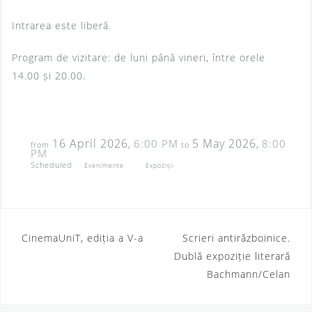
Intrarea este liberă.
Program de vizitare: de luni până vineri, între orele
14.00 și 20.00.
16 April 2026
5 May 2026
6:00 PM
8:00
,
,
from
to
PM
Scheduled
Evenimente
Expoziții
CinemaUniT, ediția a V-a
Scrieri antirăzboinice.
P
Dublă expoziție literară
o
Bachmann/Celan
s