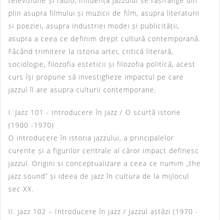
televiziune și radio, influența jazzului se răsfrânge din
plin asupra filmului și muzicii de film, asupra literaturii
si poeziei, asupra industriei modei și publicității,
asupra a ceea ce definim drept cultură contemporană.
Făcând trimitere la istoria artei, critică literară,
sociologie, filozofia esteticii și filozofia politică, acest
curs își propune să investigheze impactul pe care
jazzul îl are asupra culturii contemporane.
I. Jazz 101 - Introducere în jazz / O scurtă istorie
(1900 -1970)
O introducere în istoria jazzului, a principalelor
curente și a figurilor centrale al căror impact definesc
jazzul. Origini si conceptualizare a ceea ce numim „the
jazz sound” și ideea de jazz în cultura de la mijlocul
sec XX.
II. Jazz 102 – Introducere în jazz / Jazzul astăzi (1970 -