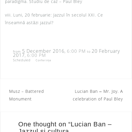
paradigma. Studiu de caz – Paul Bley
viii. Luni, 20 februarie: Jazzul în secolul XXI. Ce
înseamnă astăzi jazzul?
5 December 2016
20 February
6:00 PM
,
from
to
2017
6:00 PM
,
Scheduled
Conferințe
Musz – Battered
Lucian Ban ‒ Mr. Joy. A
P
Monument
celebration of Paul Bley
o
s
One thought on “
Lucian Ban –
t
Jazzul și cultura