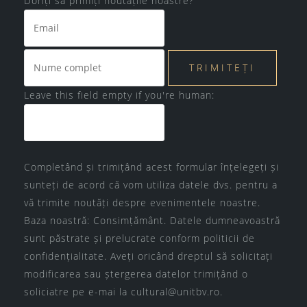
Doriți să primiți noutățile noastre?
Leave this field empty if you're human:
Completând și trimițând acest formular înțelegeți și
sunteți de acord că vom utiliza datele dvs. pentru a
vă trimite noutăți despre evenimentele noastre.
Baza noastră: Consimțământ. Datele dumneavoastră
sunt păstrate și prelucrate conform
politicii de
confidențialitate
. Aveți oricând dreptul să solicitați
modificarea sau ștergerea datelor trimițând o
soliciatre pe e-mai la
cultural@unitbv.ro
.