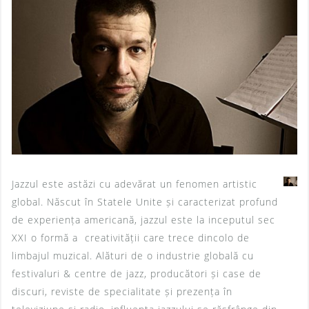
Jazzul este astăzi cu adevărat un fenomen artistic
global. Născut în Statele Unite și caracterizat profund
de experiența americană, jazzul este la inceputul sec
XXI o formă a creativității care trece dincolo de
limbajul muzical. Alături de o industrie globală cu
festivaluri & centre de jazz, producători și case de
discuri, reviste de specialitate și prezența în