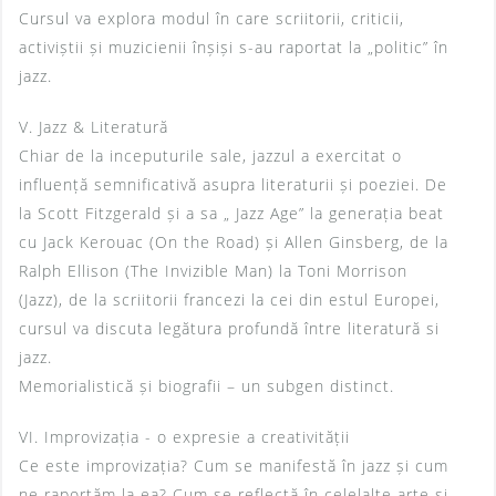
Cursul va explora modul în care scriitorii, criticii,
activiștii și muzicienii înșiși s-au raportat la „politic” în
jazz.
V. Jazz & Literatură
Chiar de la inceputurile sale, jazzul a exercitat o
influență semnificativă asupra literaturii și poeziei. De
la Scott Fitzgerald și a sa „ Jazz Age” la generația beat
cu Jack Kerouac (On the Road) și Allen Ginsberg, de la
Ralph Ellison (The Invizible Man) la Toni Morrison
(Jazz), de la scriitorii francezi la cei din estul Europei,
cursul va discuta legătura profundă între literatură si
jazz.
Memorialistică și biografii – un subgen distinct.
VI. Improvizația - o expresie a creativității
Ce este improvizația? Cum se manifestă în jazz și cum
ne raportăm la ea? Cum se reflectă în celelalte arte și