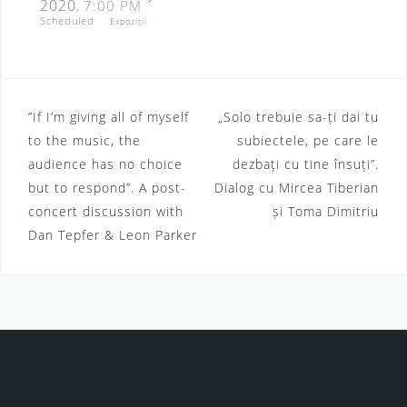
2020
7:00 PM
,
Scheduled
Expoziții
”If I’m giving all of myself
„Solo trebuie sa-ți dai tu
P
to the music, the
subiectele, pe care le
o
audience has no choice
dezbați cu tine însuți”.
but to respond”. A post-
Dialog cu Mircea Tiberian
s
concert discussion with
și Toma Dimitriu
t
Dan Tepfer & Leon Parker
n
a
v
i
g