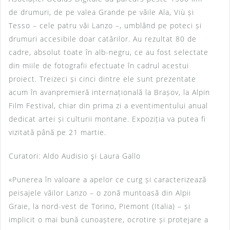
de drumuri, de pe valea Grande pe văile Ala, Viù și
Tesso – cele patru văi Lanzo –, umblând pe poteci și
drumuri accesibile doar catârilor. Au rezultat 80 de
cadre, absolut toate în alb-negru, ce au fost selectate
din miile de fotografii efectuate în cadrul acestui
proiect. Treizeci și cinci dintre ele sunt prezentate
acum în avanpremieră internațională la Brașov, la Alpin
Film Festival, chiar din prima zi a eventimentului anual
dedicat artei și culturii montane. Expoziția va putea fi
vizitată până pe 21 martie.
Curatori: Aldo Audisio şi Laura Gallo
«Punerea în valoare a apelor ce curg și caracterizează
peisajele văilor Lanzo – o zonă muntoasă din Alpii
Graie, la nord-vest de Torino, Piemont (Italia) – și
implicit o mai bună cunoaștere, ocrotire și protejare a