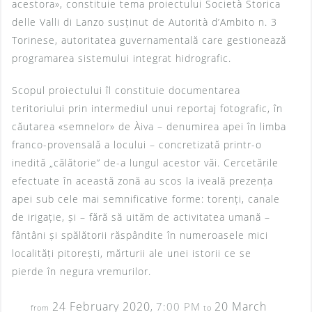
acestora», constituie tema proiectului Società Storica
delle Valli di Lanzo susținut de Autorità d’Ambito n. 3
Torinese, autoritatea guvernamentală care gestionează
programarea sistemului integrat hidrografic.
Scopul proiectului îl constituie documentarea
teritoriului prin intermediul unui reportaj fotografic, în
căutarea «semnelor» de Àiva – denumirea apei în limba
franco-provensală a locului – concretizată printr-o
inedită „călătorie” de-a lungul acestor văi. Cercetările
efectuate în această zonă au scos la iveală prezența
apei sub cele mai semnificative forme: torenți, canale
de irigație, și – fără să uităm de activitatea umană –
fântâni și spălătorii răspândite în numeroasele mici
localități pitorești, mărturii ale unei istorii ce se
pierde în negura vremurilor.
24 February 2020
20 March
7:00 PM
,
from
to